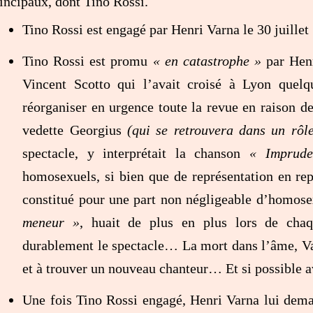
incipaux, dont Tino Rossi.
Tino Rossi est engagé par Henri Varna le 30 juillet
Tino Rossi est promu
« en catastrophe »
par Henr
Vincent Scotto qui l’avait croisé à Lyon quel
réorganiser en urgence toute la revue en raison de
vedette Georgius
(qui se retrouvera dans un rôl
spectacle, y interprétait la chanson
« Imprude
homosexuels, si bien que de représentation en repr
constitué pour une part non négligeable d’homose
meneur »
, huait de plus en plus lors de chaq
durablement le spectacle… La mort dans l’âme, Var
et à trouver un nouveau chanteur… Et si possible 
Une fois Tino Rossi engagé, Henri Varna lui dema