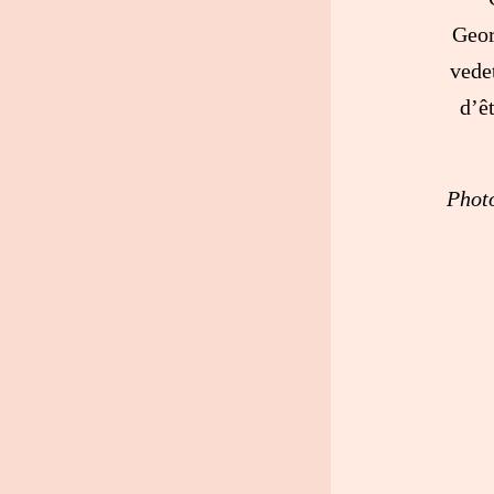
Geor
vede
d’êt
Photo