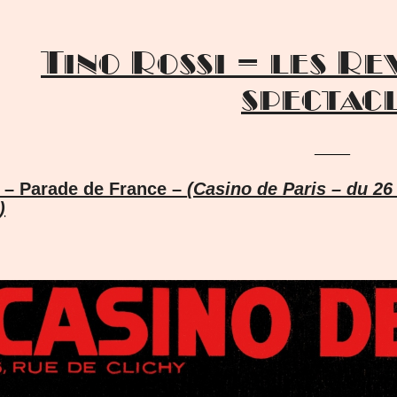
Tino Rossi – les R
spectac
____
 – Parade de France –
(Casino de Paris – du 2
)