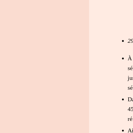
29
À 
sé
ju
sé
Da
4
ré
Ai