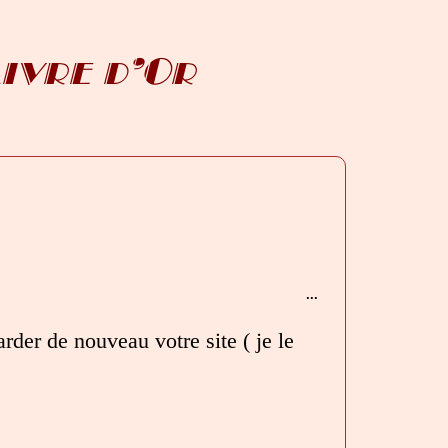
Livre d’Or
Ouvrir/Fermer
...
cette
boîte
rder de nouveau votre site ( je le
méta.