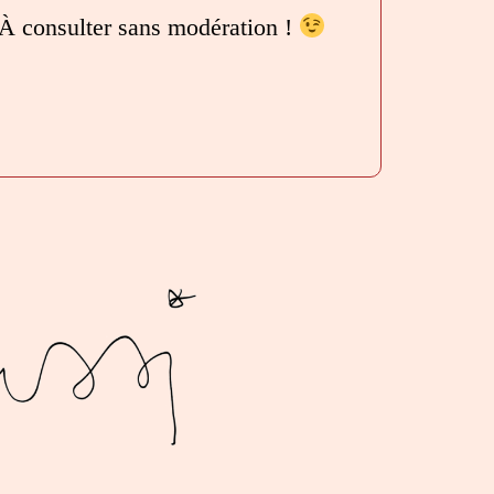
boîte
 À consulter sans modération !
méta.