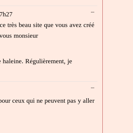
Ouvrir/Fermer
...
7h27
cette
boîte
e très beau site que vous avez créé
méta.
 vous monsieur
 haleine. Régulièrement, je
Ouvrir/Fermer
...
cette
boîte
pour ceux qui ne peuvent pas y aller
méta.