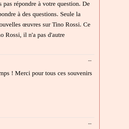
is pas répondre à votre question. De
répondre à des questions. Seule la
nouvelles œuvres sur Tino Rossi. Ce
no Rossi, il n'a pas d'autre
Ouvrir/Fermer
...
cette
boîte
emps ! Merci pour tous ces souvenirs
méta.
Ouvrir/Fermer
...
cette