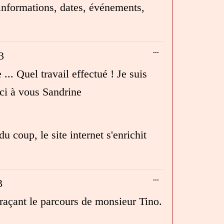
 informations, dates, événements,
Ouvrir/Fermer
...
3
cette
boîte
... Quel travail effectué ! Je suis
méta.
rci à vous Sandrine
u coup, le site internet s'enrichit
Ouvrir/Fermer
...
3
cette
boîte
traçant le parcours de monsieur Tino.
méta.